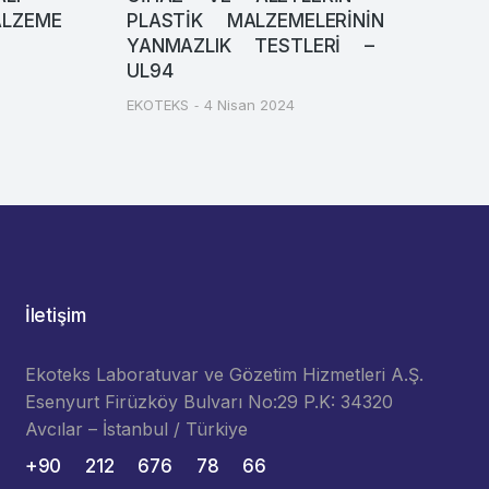
LZEME
PLASTİK MALZEMELERİNİN
T
YANMAZLIK TESTLERİ –
S
UL94
E
EKOTEKS
4 Nisan 2024
İletişim
Ekoteks Laboratuvar ve Gözetim Hizmetleri A.Ş.
Esenyurt Firüzköy Bulvarı No:29 P.K: 34320
Avcılar – İstanbul / Türkiye
+90 212 676 78 66