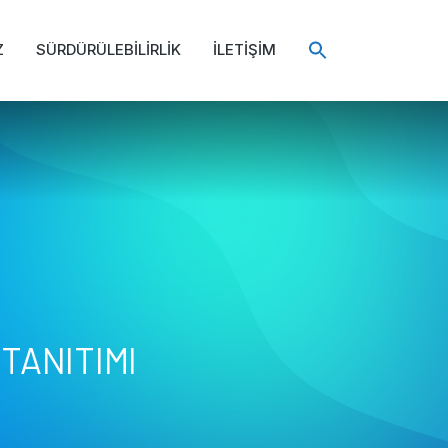
Search
for:
Z
SÜRDÜRÜLEBİLİRLİK
İLETİŞİM
Search Button
TANITIMI