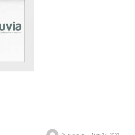
By
ekoteks
Mart 24, 2022