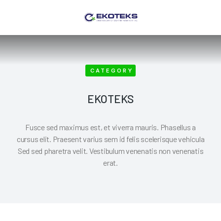
Search for:
Search Button
CATEGORY
EKOTEKS
Fusce sed maximus est, et viverra mauris. Phasellus a
cursus elit. Praesent varius sem id felis scelerisque vehicula
Sed sed pharetra velit. Vestibulum venenatis non venenatis
erat.